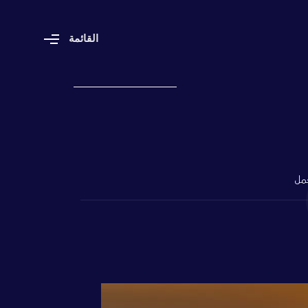
ا
ل
ق
ا
ئ
م
ة
مل