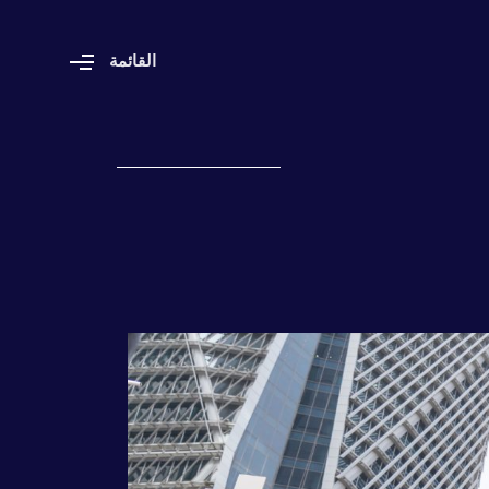
ا
ل
ق
ا
ئ
م
ة